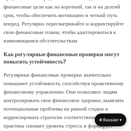
Какие практические советы могут
улучшить финансовую уверенность
и благосостояние?
Чтобы улучшить финансовую уверенность и
благосостояние, сосредоточьтесь на образовании,
составлении бюджета и установке целей. Развивайте
комплексное понимание личных финансов, включая
основы инвестирования и управления долгами.
Создайте реалистичный бюджет, который
отслеживает доходы и расходы, обеспечивая жизнь в
пределах ваших средств. Установите достижимые
🌐 Russian ▾
финансовые цели как на короткий, так и на долгий